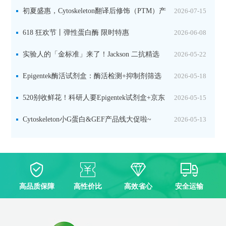
初夏盛惠，Cytoskeleton翻译后修饰（PTM）产
2026-07-15
品线放价啦！
618 狂欢节丨弹性蛋白酶 限时特惠
2026-06-08
实验人的「金标准」来了！Jackson 二抗精选
2026-05-22
限时一口价，手慢无！
Epigentek酶活试剂盒：酶活检测+抑制剂筛选
2026-05-18
双赋能，下单即赠京东卡
520别收鲜花！科研人要Epigentek试剂盒+京东
2026-05-15
卡！
Cytoskeleton小G蛋白&GEF产品线大促啦~
2026-05-13
高品质保障
高性价比
高效省心
安全运输