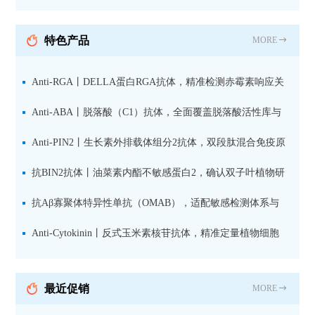
纯化山羊抗小鼠IgG（H+L）二
抗 现货
特色产品
MORE
Anti-RGA丨DELLA蛋白RGA抗体，精准检测赤霉素响应关
键抑制因子
Anti-ABA丨脱落酸（C1）抗体，全面覆盖脱落酸活性库与
储存库
Anti-PIN2丨生长素外排载体组分2抗体，双段肽混合免疫原
设计方案
抗BIN2抗体丨油菜素内酯不敏感蛋白2，确认双子叶植物研
究数据特异性
抗Aβ寡聚体特异性单抗（OMAB），适配敏感检测体系与
活细胞实验
Anti-Cytokinin丨反式玉米素核苷抗体，精准定量植物细胞
分裂素转运形式
最近促销
MORE