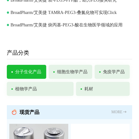
BroadPharm/艾美捷 双-PEG5-PFP酯，助力PEG接头研究
BroadPharm/艾美捷 TAMRA-PEG3-叠氮化物可实现Click
BroadPharm/艾美捷 炔丙基-PEG3-酸在生物医学领域的应用
Chemistry
产品分类
分子生化产品
细胞生物学产品
免疫学产品
植物学产品
耗材
现货产品
MORE