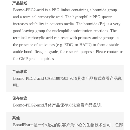
产品描述
Bromo-PEG2-acid is a PEG linker containing a bromide group
and a terminal carboxylic acid. The hydrophilic PEG spacer
increases solubility in aqueous media. The bromide (Br) is a very
good leaving group for nucleophilic substitution reactions. The
terminal carboxylic acid can react with primary amine groups in
the presence of activators (e.g. EDC, or HATU) to form a stable
amide bond. Reagent grade, for research purpose. Please contact us
for GMP-grade inquiries.
产品形式
Bromo-PEG2-acid CAS:1807503-92-9具体产品形式查看产品说
明。
保存建议
Bromo-PEG2-acid具体产品保存方法查看产品说明。
其他
BroadPharm是一个领先的以客户为中心的生物技术公司，总部