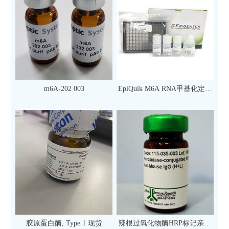
m6A-202 003
EpiQuik M6A RNA甲基化定量
检测试剂盒（比色法）（96
次）
胶原蛋白酶, Type 1 现货
辣根过氧化物酶HRP标记亲和