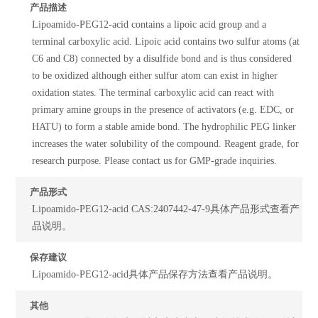
产品描述
Lipoamido-PEG12-acid contains a lipoic acid group and a
terminal carboxylic acid. Lipoic acid contains two sulfur atoms (at
C6 and C8) connected by a disulfide bond and is thus considered
to be oxidized although either sulfur atom can exist in higher
oxidation states. The terminal carboxylic acid can react with
primary amine groups in the presence of activators (e.g. EDC, or
HATU) to form a stable amide bond. The hydrophilic PEG linker
increases the water solubility of the compound. Reagent grade, for
research purpose. Please contact us for GMP-grade inquiries.
产品形式
Lipoamido-PEG12-acid CAS:2407442-47-9具体产品形式查看产
品说明。
保存建议
Lipoamido-PEG12-acid具体产品保存方法查看产品说明。
其他