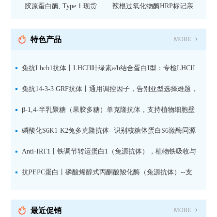
胶原蛋白酶, Type 1 现货
辣根过氧化物酶HRP标记亲和
纯化山羊抗小鼠IgG（H+L）二
抗 现货
特色产品
MORE
兔抗Lhcb1抗体丨LHCII叶绿素a/b结合蛋白I型：专检LHCII
中含量丰富的捕光蛋白
兔抗14-3-3 GRF抗体丨通用调控因子，告别亚型选择难题，
全面捕获植物信号转导枢纽蛋白
β-1,4-半乳聚糖（果胶多糖）单克隆抗体，支持植物细胞壁
果胶多糖精细结构解析
磷酸化S6K1-K2兔多克隆抗体--识别核糖体蛋白S6激酶同源
蛋白1-2的激活状态
Anti-IRT1丨铁调节转运蛋白1（兔源抗体），植物铁吸收与
微量元素代谢研究的关键工具
抗PEPC蛋白丨磷酸烯醇式丙酮酸羧化酶（兔源抗体）--支
持IL定位与2D电泳，精准追踪碳固定关键酶
最近促销
MORE