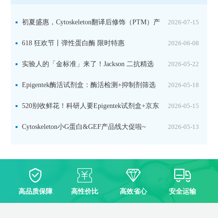
初夏盛惠，Cytoskeleton翻译后修饰（PTM）产
2026-07-15
品线放价啦！
618 狂欢节丨弹性蛋白酶 限时特惠
2026-06-08
实验人的「金标准」来了！Jackson 二抗精选
2026-05-22
限时一口价，手慢无！
Epigentek酶活试剂盒：酶活检测+抑制剂筛选
2026-05-18
双赋能，下单即赠京东卡
520别收鲜花！科研人要Epigentek试剂盒+京东
2026-05-15
卡！
Cytoskeleton小G蛋白&GEF产品线大促啦~
2026-05-13
高品质保障
高性价比
高效省心
安全运输