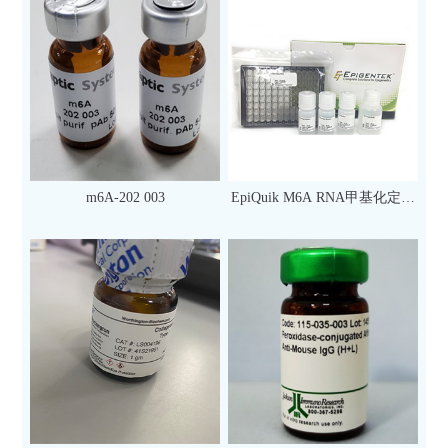
m6A-202 003
EpiQuik M6A RNA甲基化定量
检测试剂盒（比色法）（96
次）