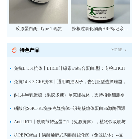
胶原蛋白酶, Type 1 现货
辣根过氧化物酶HRP标记亲和
纯化山羊抗小鼠IgG（H+L）二
抗 现货
特色产品
MORE
兔抗Lhcb1抗体丨LHCII叶绿素a/b结合蛋白I型：专检LHCII
中含量丰富的捕光蛋白
兔抗14-3-3 GRF抗体丨通用调控因子，告别亚型选择难题，
全面捕获植物信号转导枢纽蛋白
β-1,4-半乳聚糖（果胶多糖）单克隆抗体，支持植物细胞壁
果胶多糖精细结构解析
磷酸化S6K1-K2兔多克隆抗体--识别核糖体蛋白S6激酶同源
蛋白1-2的激活状态
Anti-IRT1丨铁调节转运蛋白1（兔源抗体），植物铁吸收与
微量元素代谢研究的关键工具
抗PEPC蛋白丨磷酸烯醇式丙酮酸羧化酶（兔源抗体）--支