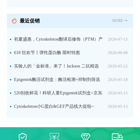
持IL定位与2D电泳，精准追踪碳固定关键酶
最近促销
MORE
初夏盛惠，Cytoskeleton翻译后修饰（PTM）产
2026-07-15
品线放价啦！
618 狂欢节丨弹性蛋白酶 限时特惠
2026-06-08
实验人的「金标准」来了！Jackson 二抗精选
2026-05-22
限时一口价，手慢无！
Epigentek酶活试剂盒：酶活检测+抑制剂筛选
2026-05-18
双赋能，下单即赠京东卡
520别收鲜花！科研人要Epigentek试剂盒+京东
2026-05-15
卡！
Cytoskeleton小G蛋白&GEF产品线大促啦~
2026-05-13