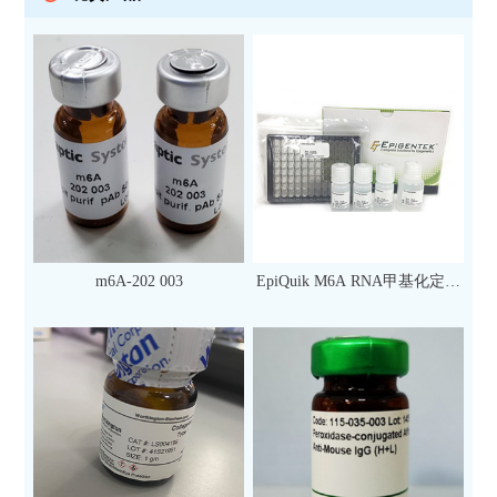
m6A-202 003
EpiQuik M6A RNA甲基化定量
检测试剂盒（比色法）（96
次）