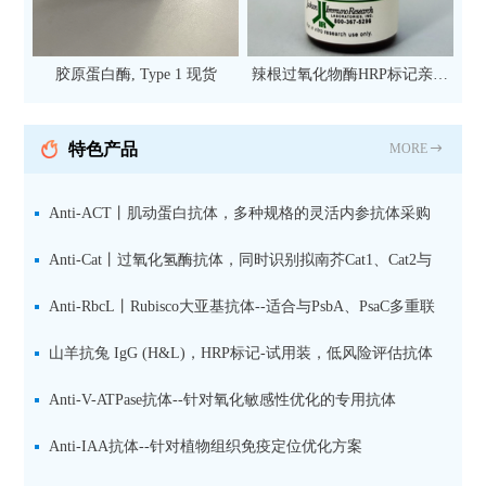
胶原蛋白酶, Type 1 现货
辣根过氧化物酶HRP标记亲和
纯化山羊抗小鼠IgG（H+L）二
抗 现货
特色产品
MORE
Anti-ACT丨肌动蛋白抗体，多种规格的灵活内参抗体采购
方案
Anti-Cat丨过氧化氢酶抗体，同时识别拟南芥Cat1、Cat2与
Cat3三种亚型
Anti-RbcL丨Rubisco大亚基抗体--适合与PsbA、PsaC多重联
检
山羊抗兔 IgG (H&L)，HRP标记-试用装，低风险评估抗体
性能的预实验工具
Anti-V-ATPase抗体--针对氧化敏感性优化的专用抗体
Anti-IAA抗体--针对植物组织免疫定位优化方案