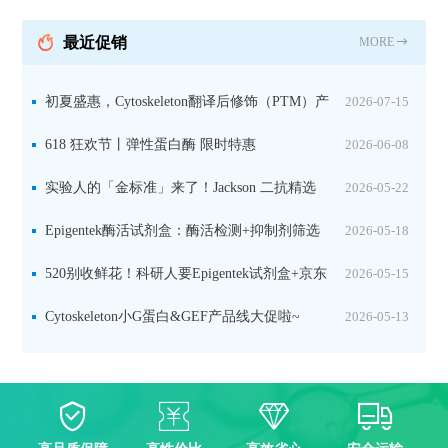
最近促销
MORE
初夏盛惠，Cytoskeleton翻译后修饰（PTM）产
2026-07-15
品线放价啦！
618 狂欢节丨弹性蛋白酶 限时特惠
2026-06-08
实验人的「金标准」来了！Jackson 二抗精选
2026-05-22
限时一口价，手慢无！
Epigentek酶活试剂盒：酶活检测+抑制剂筛选
2026-05-18
双赋能，下单即赠京东卡
520别收鲜花！科研人要Epigentek试剂盒+京东
2026-05-15
卡！
Cytoskeleton小G蛋白&GEF产品线大促啦~
2026-05-13