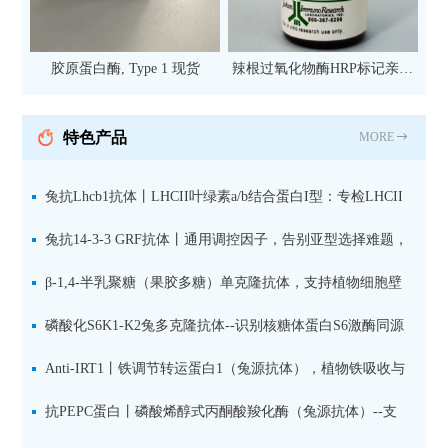
胶原蛋白酶, Type 1 现货
辣根过氧化物酶HRP标记亲和
纯化山羊抗小鼠IgG（H+L）二
抗 现货
特色产品
MORE
兔抗Lhcb1抗体丨LHCII叶绿素a/b结合蛋白I型：专检LHCII
中含量丰富的捕光蛋白
兔抗14-3-3 GRF抗体丨通用调控因子，告别亚型选择难题，
全面捕获植物信号转导枢纽蛋白
β-1,4-半乳聚糖（果胶多糖）单克隆抗体，支持植物细胞壁
果胶多糖精细结构解析
磷酸化S6K1-K2兔多克隆抗体--识别核糖体蛋白S6激酶同源
蛋白1-2的激活状态
Anti-IRT1丨铁调节转运蛋白1（兔源抗体），植物铁吸收与
微量元素代谢研究的关键工具
抗PEPC蛋白丨磷酸烯醇式丙酮酸羧化酶（兔源抗体）--支