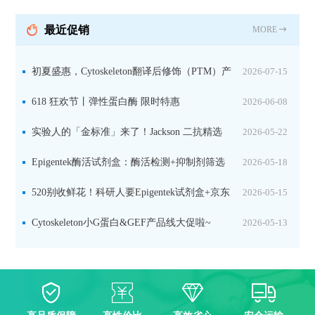
持IL定位与2D电泳，精准追踪碳固定关键酶
最近促销
MORE
初夏盛惠，Cytoskeleton翻译后修饰（PTM）产
2026-07-15
品线放价啦！
618 狂欢节丨弹性蛋白酶 限时特惠
2026-06-08
实验人的「金标准」来了！Jackson 二抗精选
2026-05-22
限时一口价，手慢无！
Epigentek酶活试剂盒：酶活检测+抑制剂筛选
2026-05-18
双赋能，下单即赠京东卡
520别收鲜花！科研人要Epigentek试剂盒+京东
2026-05-15
卡！
Cytoskeleton小G蛋白&GEF产品线大促啦~
2026-05-13