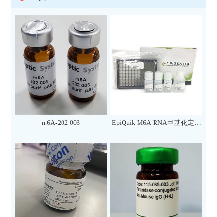
m6A-202 003
EpiQuik M6A RNA甲基化定量
检测试剂盒（比色法）（96
次）