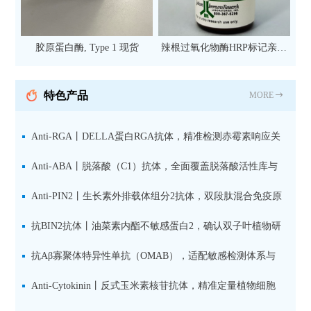
胶原蛋白酶, Type 1 现货
辣根过氧化物酶HRP标记亲和
纯化山羊抗小鼠IgG（H+L）二
抗 现货
特色产品
MORE
Anti-RGA丨DELLA蛋白RGA抗体，精准检测赤霉素响应关
键抑制因子
Anti-ABA丨脱落酸（C1）抗体，全面覆盖脱落酸活性库与
储存库
Anti-PIN2丨生长素外排载体组分2抗体，双段肽混合免疫原
设计方案
抗BIN2抗体丨油菜素内酯不敏感蛋白2，确认双子叶植物研
究数据特异性
抗Aβ寡聚体特异性单抗（OMAB），适配敏感检测体系与
活细胞实验
Anti-Cytokinin丨反式玉米素核苷抗体，精准定量植物细胞