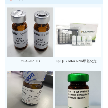
m6A-202 003
EpiQuik M6A RNA甲基化定量
检测试剂盒（比色法）（96
次）