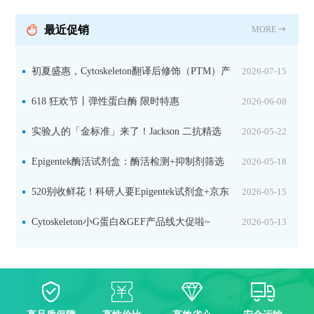
分裂素转运形式
最近促销
MORE
初夏盛惠，Cytoskeleton翻译后修饰（PTM）产
2026-07-15
品线放价啦！
618 狂欢节丨弹性蛋白酶 限时特惠
2026-06-08
实验人的「金标准」来了！Jackson 二抗精选
2026-05-22
限时一口价，手慢无！
Epigentek酶活试剂盒：酶活检测+抑制剂筛选
2026-05-18
双赋能，下单即赠京东卡
520别收鲜花！科研人要Epigentek试剂盒+京东
2026-05-15
卡！
Cytoskeleton小G蛋白&GEF产品线大促啦~
2026-05-13