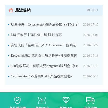
活细胞实验
最近促销
MORE
初夏盛惠，Cytoskeleton翻译后修饰（PTM）产
2026-07-15
品线放价啦！
618 狂欢节丨弹性蛋白酶 限时特惠
2026-06-08
实验人的「金标准」来了！Jackson 二抗精选
2026-05-22
限时一口价，手慢无！
Epigentek酶活试剂盒：酶活检测+抑制剂筛选
2026-05-18
双赋能，下单即赠京东卡
520别收鲜花！科研人要Epigentek试剂盒+京东
2026-05-15
卡！
Cytoskeleton小G蛋白&GEF产品线大促啦~
2026-05-13