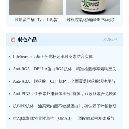
胶原蛋白酶, Type 1 现货
辣根过氧化物酶HRP标记亲和
纯化山羊抗小鼠IgG（H+L）二
抗 现货
特色产品
MORE
LifeSensors：基于荧光标记串联泛素结合实体
（TUBE1(Alexa647)及试剂盒在高通量药物筛选和TR-FRET
Anti-RGA丨DELLA蛋白RGA抗体，精准检测赤霉素响应关
技术中的应用
键抑制因子
Anti-ABA丨脱落酸（C1）抗体，全面覆盖脱落酸活性库与
储存库
Anti-PIN2丨生长素外排载体组分2抗体，双段肽混合免疫原
设计方案
抗BIN2抗体丨油菜素内酯不敏感蛋白2，确认双子叶植物研
究数据特异性
抗Aβ寡聚体特异性单抗（OMAB），适配敏感检测体系与