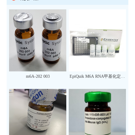
m6A-202 003
EpiQuik M6A RNA甲基化定量
检测试剂盒（比色法）（96
次）