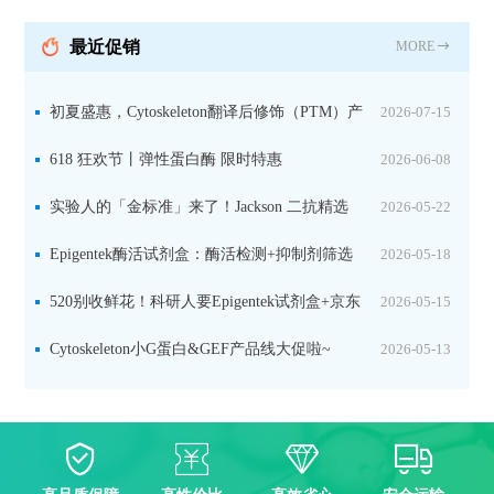
分裂素转运形式
最近促销
MORE
初夏盛惠，Cytoskeleton翻译后修饰（PTM）产
2026-07-15
品线放价啦！
618 狂欢节丨弹性蛋白酶 限时特惠
2026-06-08
实验人的「金标准」来了！Jackson 二抗精选
2026-05-22
限时一口价，手慢无！
Epigentek酶活试剂盒：酶活检测+抑制剂筛选
2026-05-18
双赋能，下单即赠京东卡
520别收鲜花！科研人要Epigentek试剂盒+京东
2026-05-15
卡！
Cytoskeleton小G蛋白&GEF产品线大促啦~
2026-05-13