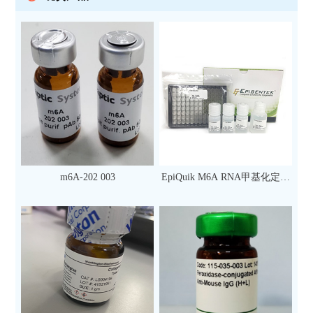
m6A-202 003
EpiQuik M6A RNA甲基化定量
检测试剂盒（比色法）（96
次）