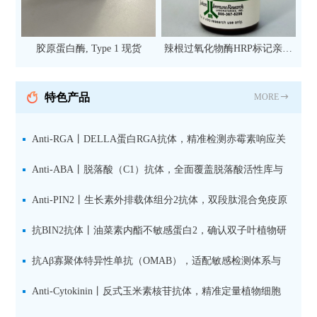
胶原蛋白酶, Type 1 现货
辣根过氧化物酶HRP标记亲和
纯化山羊抗小鼠IgG（H+L）二
抗 现货
特色产品
MORE
Anti-RGA丨DELLA蛋白RGA抗体，精准检测赤霉素响应关
键抑制因子
Anti-ABA丨脱落酸（C1）抗体，全面覆盖脱落酸活性库与
储存库
Anti-PIN2丨生长素外排载体组分2抗体，双段肽混合免疫原
设计方案
抗BIN2抗体丨油菜素内酯不敏感蛋白2，确认双子叶植物研
究数据特异性
抗Aβ寡聚体特异性单抗（OMAB），适配敏感检测体系与
活细胞实验
Anti-Cytokinin丨反式玉米素核苷抗体，精准定量植物细胞