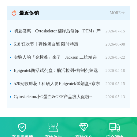
最近促销
MORE
初夏盛惠，Cytoskeleton翻译后修饰（PTM）产
2026-07-15
品线放价啦！
618 狂欢节丨弹性蛋白酶 限时特惠
2026-06-08
实验人的「金标准」来了！Jackson 二抗精选
2026-05-22
限时一口价，手慢无！
Epigentek酶活试剂盒：酶活检测+抑制剂筛选
2026-05-18
双赋能，下单即赠京东卡
520别收鲜花！科研人要Epigentek试剂盒+京东
2026-05-15
卡！
Cytoskeleton小G蛋白&GEF产品线大促啦~
2026-05-13