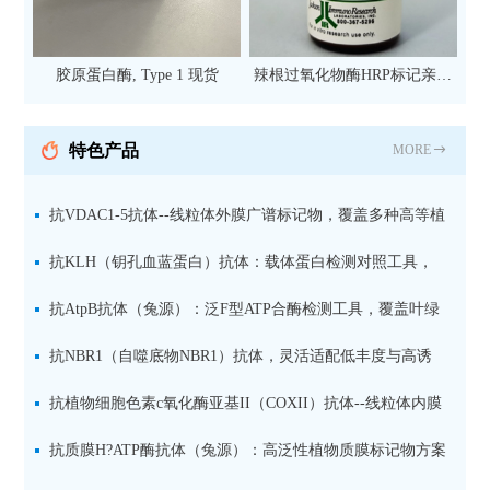
胶原蛋白酶, Type 1 现货
辣根过氧化物酶HRP标记亲和
纯化山羊抗小鼠IgG（H+L）二
抗 现货
特色产品
MORE
抗VDAC1-5抗体--线粒体外膜广谱标记物，覆盖多种高等植
物及二维BN-PAGE应用
抗KLH（钥孔血蓝蛋白）抗体：载体蛋白检测对照工具，
适用于ELISA、WB与免疫定位
抗AtpB抗体（兔源）：泛F型ATP合酶检测工具，覆盖叶绿
体、线粒体与细菌
抗NBR1（自噬底物NBR1）抗体，灵活适配低丰度与高诱
导样本
抗植物细胞色素c氧化酶亚基II（COXII）抗体--线粒体内膜
专属标记物，适用于天然与变性电泳
抗质膜H?ATP酶抗体（兔源）：高泛性植物质膜标记物方案