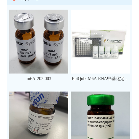
m6A-202 003
EpiQuik M6A RNA甲基化定量
检测试剂盒（比色法）（96
次）