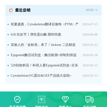
分裂素转运形式
最近促销
MORE
初夏盛惠，Cytoskeleton翻译后修饰（PTM）产
2026-07-15
品线放价啦！
618 狂欢节丨弹性蛋白酶 限时特惠
2026-06-08
实验人的「金标准」来了！Jackson 二抗精选
2026-05-22
限时一口价，手慢无！
Epigentek酶活试剂盒：酶活检测+抑制剂筛选
2026-05-18
双赋能，下单即赠京东卡
520别收鲜花！科研人要Epigentek试剂盒+京东
2026-05-15
卡！
Cytoskeleton小G蛋白&GEF产品线大促啦~
2026-05-13