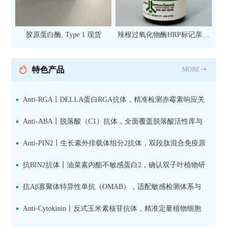
胶原蛋白酶, Type 1 现货
辣根过氧化物酶HRP标记亲和
纯化山羊抗小鼠IgG（H+L）二
抗 现货
特色产品
MORE
Anti-RGA丨DELLA蛋白RGA抗体，精准检测赤霉素响应关
键抑制因子
Anti-ABA丨脱落酸（C1）抗体，全面覆盖脱落酸活性库与
储存库
Anti-PIN2丨生长素外排载体组分2抗体，双段肽混合免疫原
设计方案
抗BIN2抗体丨油菜素内酯不敏感蛋白2，确认双子叶植物研
究数据特异性
抗Aβ寡聚体特异性单抗（OMAB），适配敏感检测体系与
活细胞实验
Anti-Cytokinin丨反式玉米素核苷抗体，精准定量植物细胞