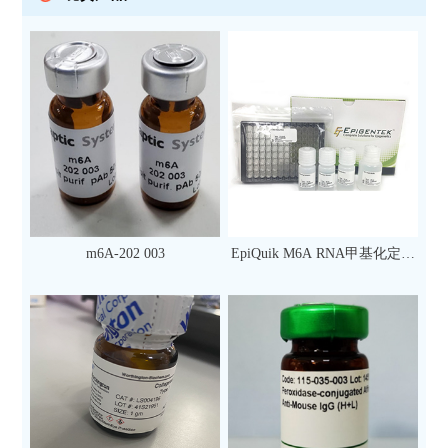
m6A-202 003
EpiQuik M6A RNA甲基化定量
检测试剂盒（比色法）（96
次）