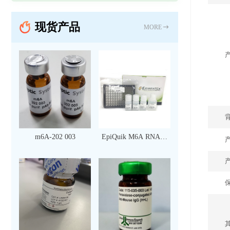
现货产品
MORE
m6A-202 003
EpiQuik M6A RNA甲
基化定量检测试剂盒
（比色法）（96 次）