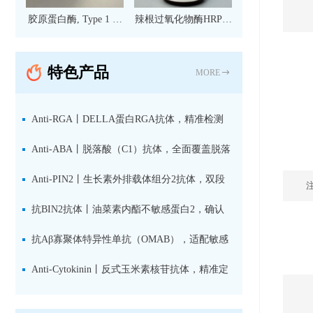
胶原蛋白酶, Type 1 现
辣根过氧化物酶HRP标
货
记亲和纯化山羊抗小鼠
IgG（H+L）二抗 现货
特色产品
MORE
Anti-RGA丨DELLA蛋白RGA抗体，精准检测
赤霉素响应关键抑制因子
Anti-ABA丨脱落酸（C1）抗体，全面覆盖脱落
酸活性库与储存库
Anti-PIN2丨生长素外排载体组分2抗体，双段
肽混合免疫原设计方案
抗BIN2抗体丨油菜素内酯不敏感蛋白2，确认
双子叶植物研究数据特异性
抗Aβ寡聚体特异性单抗（OMAB），适配敏感
检测体系与活细胞实验
Anti-Cytokinin丨反式玉米素核苷抗体，精准定
量植物细胞分裂素转运形式