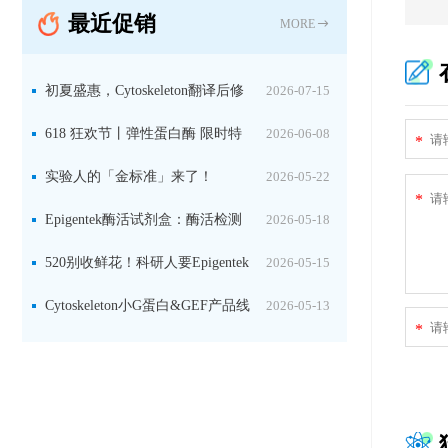
最近促销
MORE
初夏盛惠，Cytoskeleton翻译后修
2026-07-15
饰（PTM）产品线放价啦！
618 狂欢节丨弹性蛋白酶 限时特
2026-06-08
*
惠
实验人的「金标准」来了！
2026-05-22
*
Jackson 二抗精选限时一口价，手慢无！
Epigentek酶活试剂盒：酶活检测
2026-05-18
+抑制剂筛选双赋能，下单即赠京东卡
520别收鲜花！科研人要Epigentek
2026-05-15
试剂盒+京东卡！
Cytoskeleton小G蛋白&GEF产品线
2026-05-13
*
大促啦~