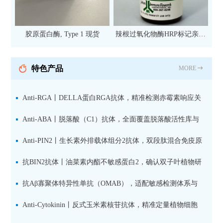
胶原蛋白酶, Type 1 现货
辣根过氧化物酶HRP标记亲和
纯化山羊抗小鼠IgG（H+L）二
抗 现货
特色产品
MORE
Anti-RGA丨DELLA蛋白RGA抗体，精准检测赤霉素响应关
键抑制因子
Anti-ABA丨脱落酸（C1）抗体，全面覆盖脱落酸活性库与
储存库
Anti-PIN2丨生长素外排载体组分2抗体，双段肽混合免疫原
设计方案
抗BIN2抗体丨油菜素内酯不敏感蛋白2，确认双子叶植物研
究数据特异性
抗Aβ寡聚体特异性单抗（OMAB），适配敏感检测体系与
活细胞实验
Anti-Cytokinin丨反式玉米素核苷抗体，精准定量植物细胞