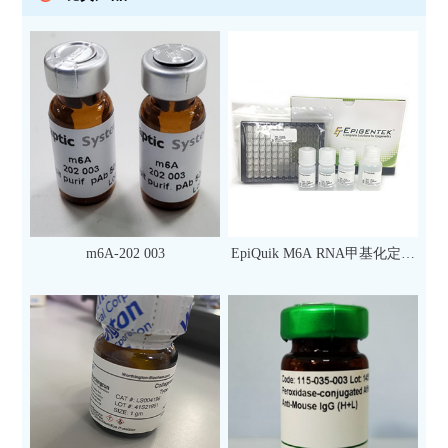
m6A-202 003
EpiQuik M6A RNA甲基化定量
检测试剂盒（比色法）（96
次）