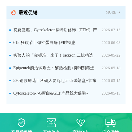
分裂素转运形式
最近促销
MORE
初夏盛惠，Cytoskeleton翻译后修饰（PTM）产
2026-07-15
品线放价啦！
618 狂欢节丨弹性蛋白酶 限时特惠
2026-06-08
实验人的「金标准」来了！Jackson 二抗精选
2026-05-22
限时一口价，手慢无！
Epigentek酶活试剂盒：酶活检测+抑制剂筛选
2026-05-18
双赋能，下单即赠京东卡
520别收鲜花！科研人要Epigentek试剂盒+京东
2026-05-15
卡！
Cytoskeleton小G蛋白&GEF产品线大促啦~
2026-05-13