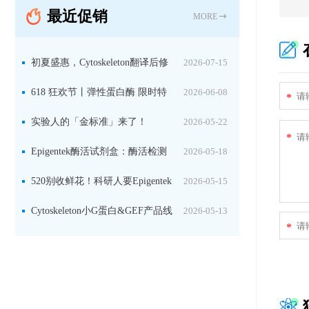
最近促销
MORE
初夏盛惠，Cytoskeleton翻译后修
2026-07-15
饰（PTM）产品线放价啦！
618 狂欢节丨弹性蛋白酶 限时特
2026-06-08
*
惠
实验人的「金标准」来了！
2026-05-22
*
Jackson 二抗精选限时一口价，手慢无！
Epigentek酶活试剂盒：酶活检测
2026-05-18
+抑制剂筛选双赋能，下单即赠京东卡
520别收鲜花！科研人要Epigentek
2026-05-15
试剂盒+京东卡！
Cytoskeleton小G蛋白&GEF产品线
2026-05-13
*
大促啦~